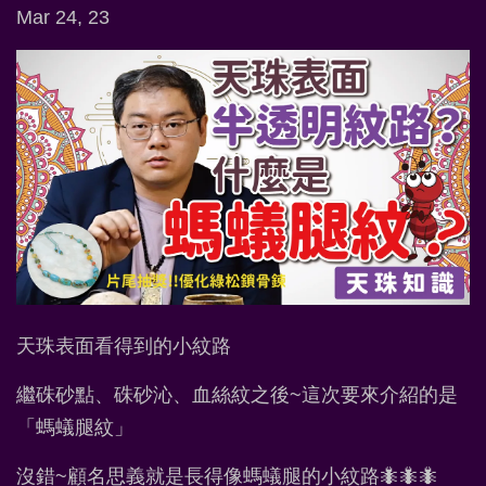
Mar 24, 23
天珠表面看得到的小紋路
繼硃砂點、硃砂沁、血絲紋之後~這次要來介紹的是
「螞蟻腿紋」
沒錯~顧名思義就是長得像螞蟻腿的小紋路🐜🐜🐜