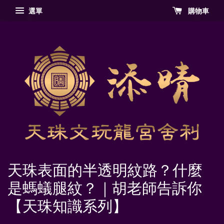
選單
購物車
天珠表面的半透明紋路？什麼
是螞蟻腿紋？｜胡老師告訴你
【天珠知識系列】