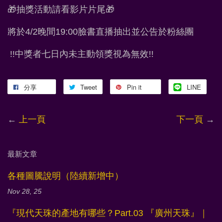
🎁抽獎活動請看影片片尾🎁
將於4/2晚間19:00臉書直播抽出並公告於粉絲團
!!中獎者七日內未主動領獎視為無效!!
分享
Tweet
Pin it
LINE
←
上一頁
下一頁
→
最新文章
各種圖騰說明（陸續新增中）
Nov 28, 25
『現代天珠的產地有哪些？Part.03 『廣州天珠』｜