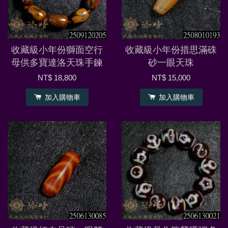
收藏級小年份獅面空行
收藏級小年份措思滿硃
母供多寶達洛天珠手鍊
砂一眼天珠
NT$ 18,800
NT$ 15,000
加入購物車
加入購物車