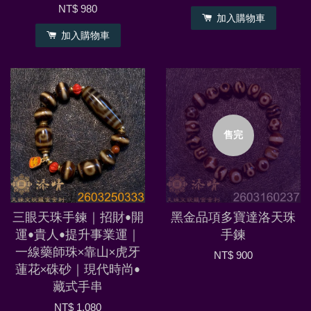
NT$ 980
加入購物車
加入購物車
售完
三眼天珠手鍊｜招財•開
黑金品項多寶達洛天珠
運•貴人•提升事業運｜
手鍊
一線藥師珠×靠山×虎牙
NT$ 900
蓮花×硃砂｜現代時尚•
藏式手串
NT$ 1,080