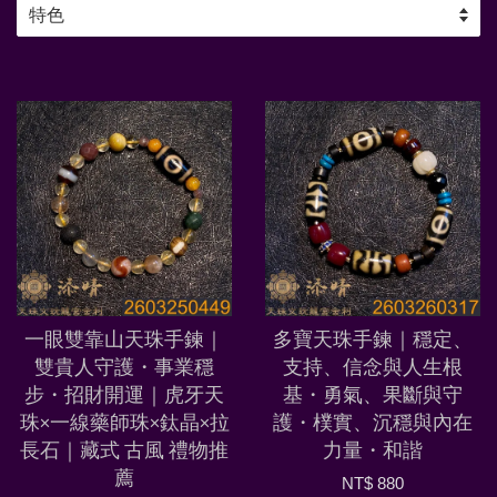
一眼雙靠山天珠手鍊｜
多寶天珠手鍊｜穩定、
雙貴人守護・事業穩
支持、信念與人生根
步・招財開運｜虎牙天
基・勇氣、果斷與守
珠×一線藥師珠×鈦晶×拉
護・樸實、沉穩與內在
長石｜藏式 古風 禮物推
力量・和諧
薦
NT$ 880