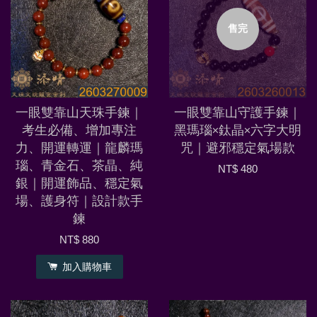
售完
一眼雙靠山天珠手鍊｜
一眼雙靠山守護手鍊｜
考生必備、增加專注
黑瑪瑙×鈦晶×六字大明
力、開運轉運｜龍麟瑪
咒｜避邪穩定氣場款
瑙、青金石、茶晶、純
NT$ 480
銀｜開運飾品、穩定氣
場、護身符｜設計款手
鍊
NT$ 880
加入購物車