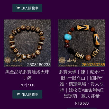
加入購物車
黑金品項多寶達洛天珠
多寶天珠手鍊｜虎牙×二
手鍊
眼×一眼靠山｜招財守
護・穩定氣場・貴人扶
NT$ 900
持｜綠松石×血舍利×紅
加入購物車
黑瑪瑙｜藏式 能量
NT$ 680