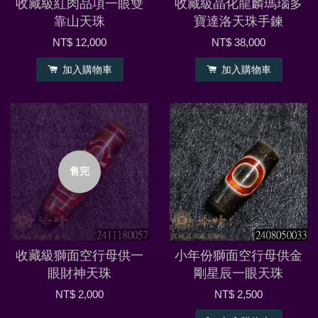
收藏級紅肉品項一眼雙
收藏級晶化龍麟瑪瑙多
靠山天珠
寶達洛天珠手鍊
NT$ 12,000
NT$ 38,000
加入購物車
加入購物車
售完
收藏級獅面空行母供一
小年份獅面空行母供金
眼財神天珠
剛星辰一眼天珠
NT$ 2,000
NT$ 2,500