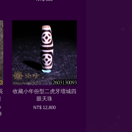
長
收藏小年份型二虎牙壇城四
康
眼天珠
品
NT$ 12,800
飾