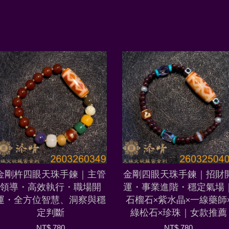
金剛杵四眼天珠手鍊｜主管
金剛四眼天珠手鍊｜招財
領導・高效執行・職場開
運・事業進階・穩定氣場
運・全方位智慧、洞察與穩
石榴石×紫水晶×一線藥師
定判斷
綠松石×珍珠｜女款推薦
NT$ 780
NT$ 780