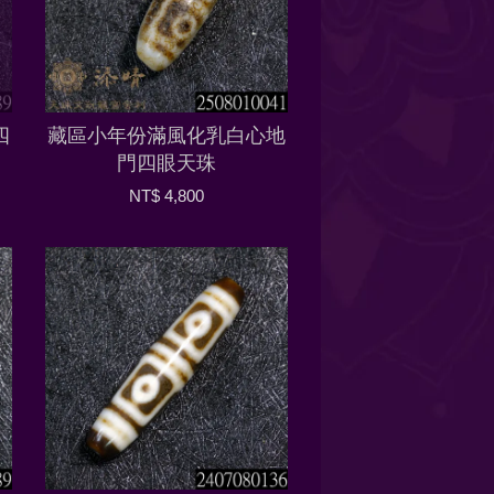
四
藏區小年份滿風化乳白心地
門四眼天珠
NT$ 4,800