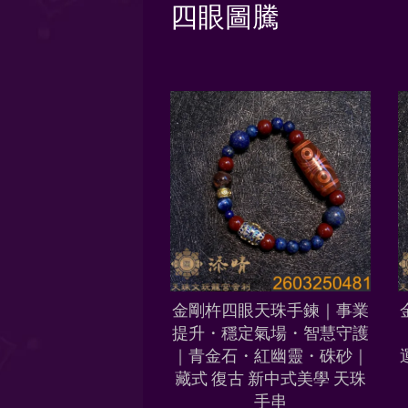
四眼圖騰
金剛杵四眼天珠手鍊｜事業
提升・穩定氣場・智慧守護
｜青金石・紅幽靈・硃砂｜
藏式 復古 新中式美學 天珠
手串