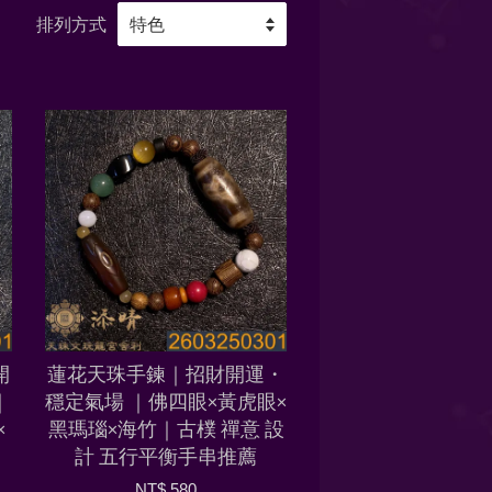
排列方式
開
蓮花天珠手鍊｜招財開運・
｜
穩定氣場 ｜佛四眼×黃虎眼×
×
黑瑪瑙×海竹｜古樸 禪意 設
計 五行平衡手串推薦
NT$ 580