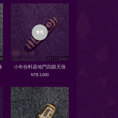
售完
珠
小年份料器地門四眼天珠
NT$ 3,600