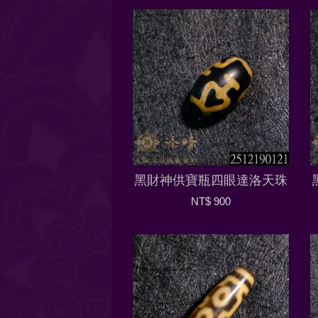
黑財神供寶瓶四眼達洛天珠
NT$ 900