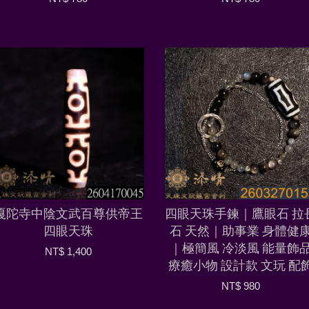
嘎陀寺中陰文武百尊供帝王
四眼天珠手鍊｜鷹眼石 拉
四眼天珠
石 天然｜助事業 身體健
｜極簡風 冷淡風 能量飾
NT$ 1,400
療癒小物 設計款 文玩 配
NT$ 980