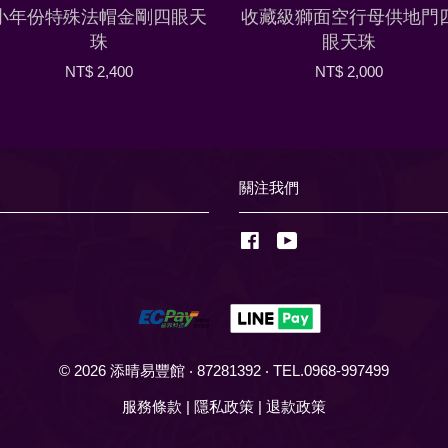
小年份特殊法帽金剛四眼天
收藏級獅面空行母供地門
珠
眼天珠
NT$ 2,400
NT$ 2,000
關注我們
Facebook
YouTube
© 2026 添晴易豐館 ‧ 87281392 ‧ TEL.0968-997499
服務條款
|
隱私政策
|
退款政策