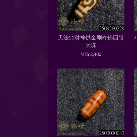
天法21財神供金剛杵佛四眼
天珠
NT$ 3,400