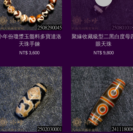
小年份瓊漿玉髓料多寶達洛
聚緣收藏級型二黑白度母
天珠手鍊
眼天珠
NT$ 3,600
NT$ 9,800