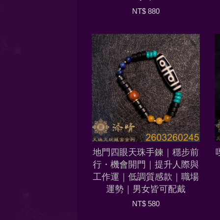
NT$ 880
地門四眼天珠手鍊｜穩步前
行・機會開門｜提升人際與
工作運｜低調質感款｜職場
運勢｜男女皆可配戴
NT$ 580