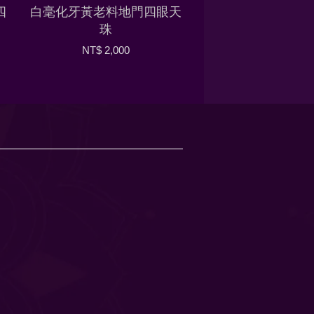
四
白毫化牙黃老料地門四眼天
珠
NT$ 2,000