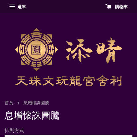
選單
購物車
›
首頁
息增懷誅圖騰
息增懷誅圖騰
排列方式