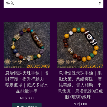
息增懷誅天珠手鍊｜招
息增懷誅天珠手鍊｜果
財守護・提升行動力・
斷決策、業績突破、廣
穩定氣場｜藏式多寶水
結善緣、貴人相助、平
晶能量手串
息焦慮｜息增懷誅X紅虎
眼X琉璃X線珠｜
NT$ 880
NT$ 880