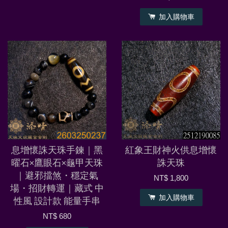
加入購物車
息增懷誅天珠手鍊｜黑
紅象王財神火供息增懷
曜石×鷹眼石×龜甲天珠
誅天珠
｜避邪擋煞・穩定氣
NT$ 1,800
場・招財轉運｜藏式 中
加入購物車
性風 設計款 能量手串
NT$ 680