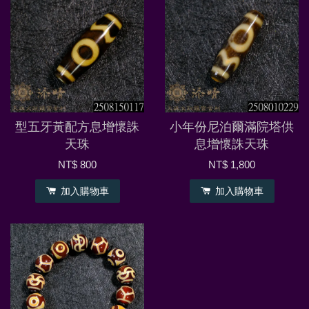
型五牙黃配方息增懷誅
小年份尼泊爾滿院塔供
天珠
息增懷誅天珠
NT$ 800
NT$ 1,800
加入購物車
加入購物車