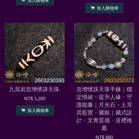
加入購物車
加入購物車
九頁岩息增懷誅天珠.
息增懷誅天珠手鍊｜穩
定情緒・提升人緣・守
NT$ 1,200
護能量｜月光石・土耳
加入購物車
其藍寶・藏銀｜藏式設
計・文青質感・送禮推
薦
NT$ 880