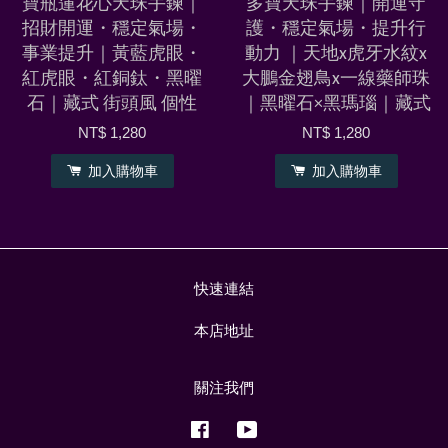
寶瓶蓮花心天珠手鍊｜
多寶天珠手鍊｜開運守
招財開運・穩定氣場・
護・穩定氣場・提升行
事業提升｜黃藍虎眼・
動力 ｜天地x虎牙水紋x
紅虎眼・紅銅鈦・黑曜
大鵬金翅鳥x一線藥師珠
石｜藏式 街頭風 個性
｜黑曜石×黑瑪瑙｜藏式
NT$ 1,280
NT$ 1,280
加入購物車
加入購物車
快速連結
本店地址
關注我們
Facebook
YouTube