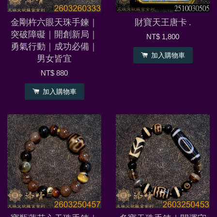
金剛杵六眼天珠手鍊｜
財寶天王唐卡 .
突破障礙｜開創新局｜
NT$ 1,800
勇氣行動｜成功必備｜
加入購物車
男女皆宜
NT$ 880
加入購物車