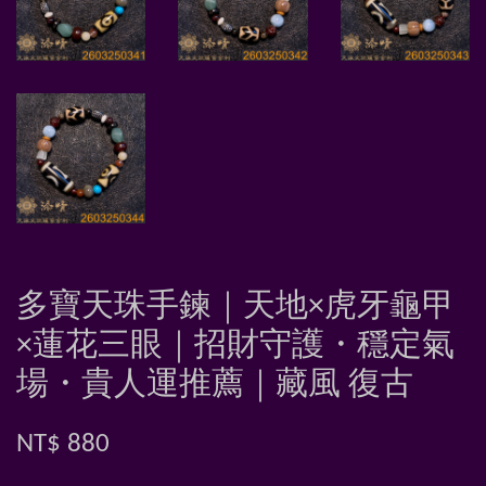
多寶天珠手鍊｜天地×虎牙龜甲
×蓮花三眼｜招財守護・穩定氣
場・貴人運推薦｜藏風 復古
NT$ 880