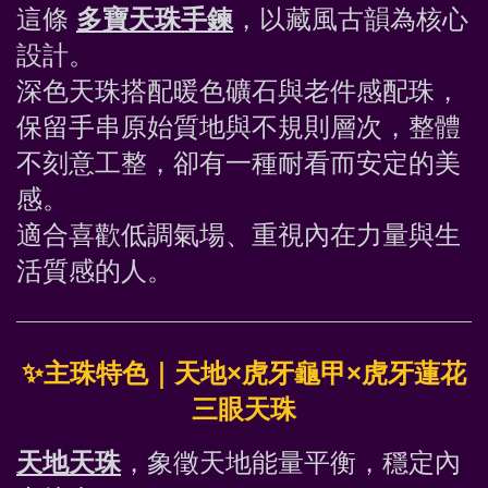
這條 
多寶天珠手鍊
，以藏風古韻為核心
設計。
深色天珠搭配暖色礦石與老件感配珠，
保留手串原始質地與不規則層次，整體
不刻意工整，卻有一種耐看而安定的美
感。
適合喜歡低調氣場、重視內在力量與生
活質感的人。
✨
主珠特色｜天地×虎牙龜甲×虎牙蓮花
三眼天珠
天地天珠
，象徵天地能量平衡，穩定內