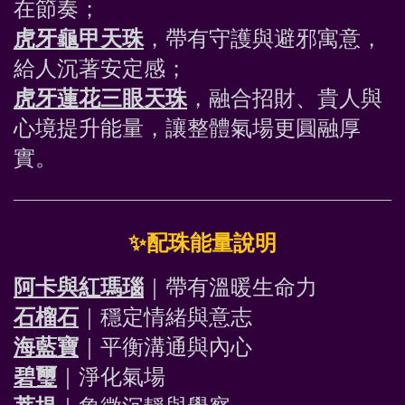
在節奏；
虎牙龜甲天珠
，帶有守護與避邪寓意，
給人沉著安定感；
虎牙蓮花三眼天珠
，融合招財、貴人與
心境提升能量，讓整體氣場更圓融厚
實。 
✨
配珠能量說明
阿卡與紅瑪瑙
｜帶有溫暖生命力
石榴石
｜穩定情緒與意志
海藍寶
｜平衡溝通與內心
碧璽
｜淨化氣場