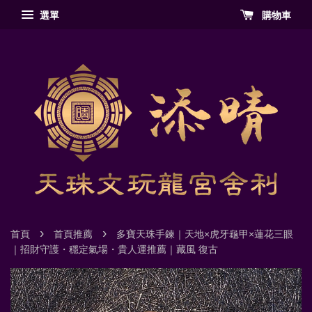
選單
購物車
›
›
首頁
首頁推薦
多寶天珠手鍊｜天地×虎牙龜甲×蓮花三眼
｜招財守護・穩定氣場・貴人運推薦｜藏風 復古