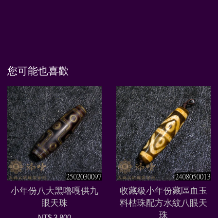
您可能也喜歡
小年份八大黑嚕嘎供九
收藏級小年份藏區血玉
眼天珠
料枯珠配方水紋八眼天
珠
NT$ 3,800