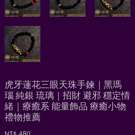
虎牙蓮花三眼天珠手鍊｜黑瑪
瑙 純銀 琉璃｜招財 避邪 穩定情
緒｜療癒系 能量飾品 療癒小物
禮物推薦
NT$ 480