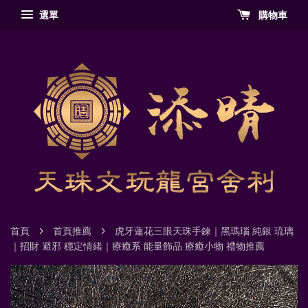
選單
購物車
›
›
首頁
首頁推薦
虎牙蓮花三眼天珠手鍊｜黑瑪瑙 純銀 琉璃
｜招財 避邪 穩定情緒｜療癒系 能量飾品 療癒小物 禮物推薦