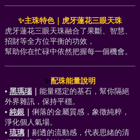
✨
主珠特色｜虎牙蓮花三眼天珠
虎牙蓮花三眼天珠融合了果斷、智慧、
招財等全方位平衡的功效，
幫助你在忙碌中依然把握每一個機會。
✨
配珠能量說明
• 
黑瑪瑙
｜
能量穩定的基石，幫你隔絕
外界雜訊，保持平穩。
• 
純銀
｜
俐落的金屬質感，象徵純粹，
淨化個人氣場。
• 
琉璃
｜
剔透的流動感，代表思緒的清