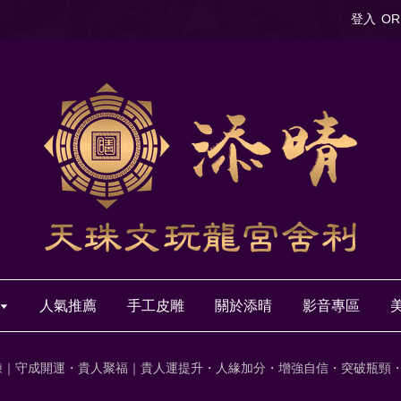
登入
OR
人氣推薦
手工皮雕
關於添晴
影音專區
鍊｜守成開運・貴人聚福｜貴人運提升・人緣加分・增強自信・突破瓶頸