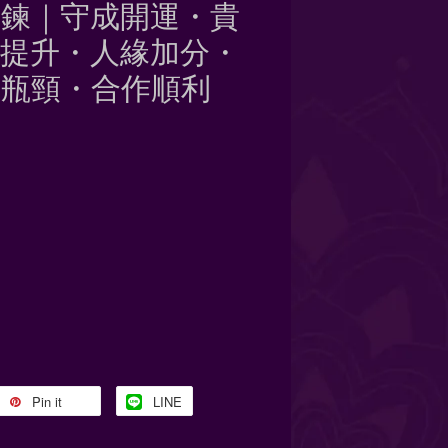
手鍊｜守成開運・貴
運提升・人緣加分・
破瓶頸・合作順利
Pin it
LINE