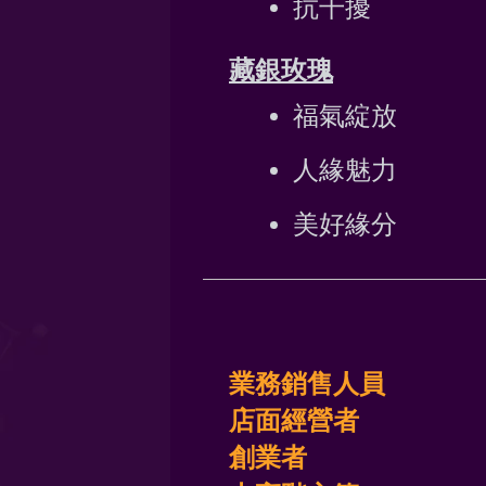
抗干擾
藏銀玫瑰
福氣綻放
人緣魅力
美好緣分
業務銷售人員
店面經營者
創業者