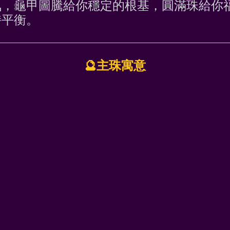
氣，龜甲圖騰給你穩定的根基，圓滿珠給你
持平衡。
🔮主珠寓意