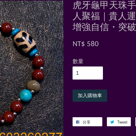
虎牙龜甲天珠
人聚福｜貴人
增強自信・突
NT$ 580
數量
加入購物車
分享
Tweet