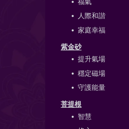
福氣
人際和諧
家庭幸福
紫金砂
提升氣場
穩定磁場
守護能量
菩提根
智慧