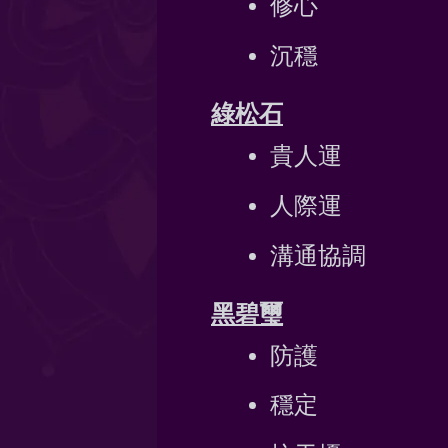
修心
沉穩
綠松石
貴人運
人際運
溝通協調
黑碧璽
防護
穩定