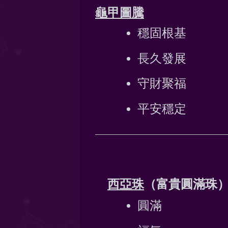
龜甲圖騰
穩固根基
長久發展
守財聚福
平安穩定
西亞珠
（富貴圓滿珠
圓滿