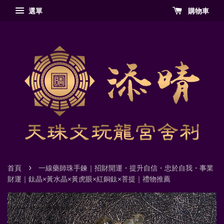
選單
購物車
›
首頁
一線藥師珠手鍊｜招財開運・提升自信・忠於自我・事業
財運｜鈦晶×黃水晶×黃虎眼×紅銅鈦×菩提｜禮物推薦