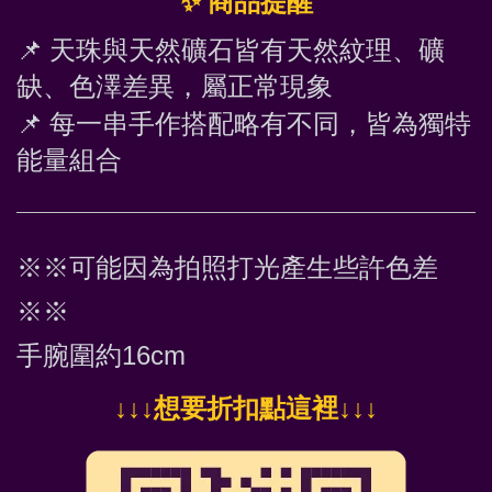
✨
 商品提醒
📌
 天珠與天然礦石皆有天然紋理、礦
缺、色澤差異，屬正常現象
📌
 每一串手作搭配略有不同，皆為獨特
能量組合
※※可能因為拍照打光產生些許色差
※※
手腕圍約16cm
↓
↓↓想要折扣點這裡
↓↓↓