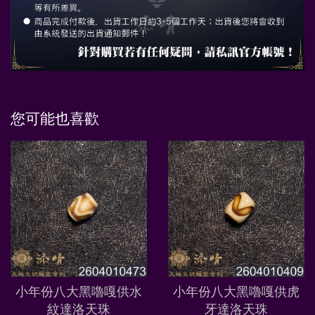
您可能也喜歡
小年份八大黑嚕嘎供水
小年份八大黑嚕嘎供虎
紋達洛天珠
牙達洛天珠