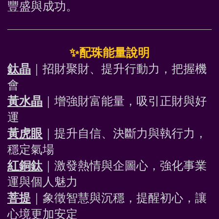
豐盛與成功。 
✨
配珠能量說明
鈦晶
｜招財聚財、提升行動力，把握機
會
黃水晶
｜增強財富能量，吸引正財與好
運
黃虎眼
｜提升自信、決斷力與執行力，
穩定氣場
紅銅鈦
｜激發熱情與企圖心，強化事業
運與個人魅力
菩提
｜象徵智慧與沉穩，提醒初心，讓
心境更加安定