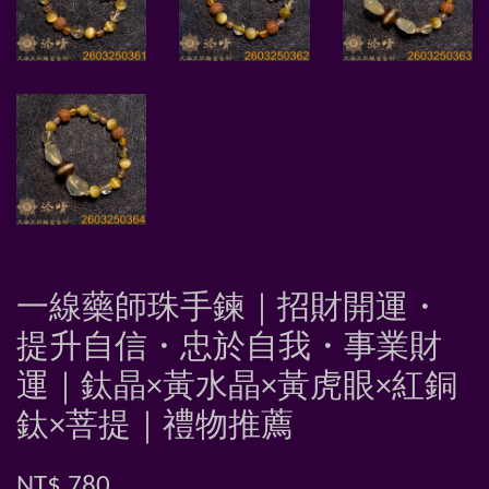
一線藥師珠手鍊｜招財開運・
提升自信・忠於自我・事業財
運｜鈦晶×黃水晶×黃虎眼×紅銅
鈦×菩提｜禮物推薦
NT$ 780