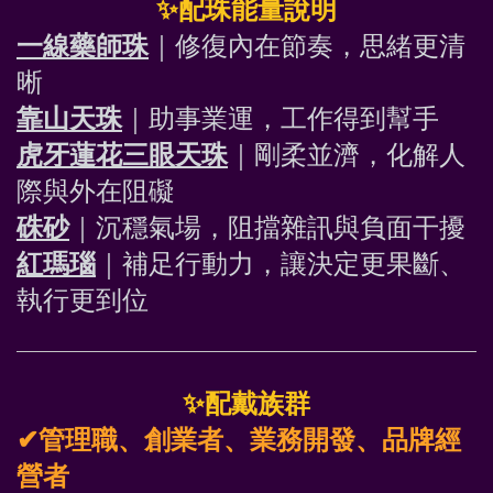
✨
配珠能量說明
一線藥師珠
｜修復內在節奏，思緒更清
晰
靠山天珠
｜助事業運，工作得到幫手
虎牙蓮花三眼天珠
｜剛柔並濟，化解人
際與外在阻礙
硃砂
｜沉穩氣場，阻擋雜訊與負面干擾
紅瑪瑙
｜補足行動力，讓決定更果斷、
執行更到位
✨
配戴族群
✔管理職、創業者、業務開發、品牌經
營者