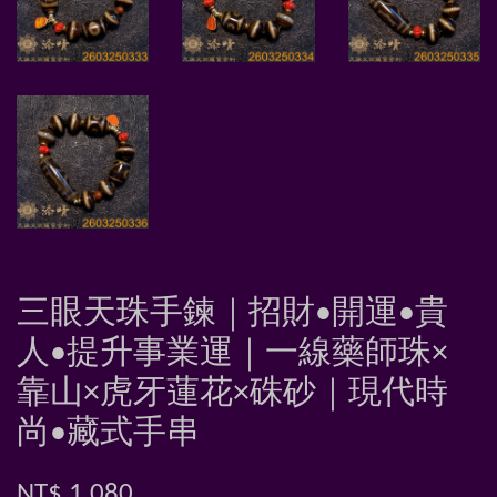
三眼天珠手鍊｜招財•開運•貴
人•提升事業運｜一線藥師珠×
靠山×虎牙蓮花×硃砂｜現代時
尚•藏式手串
NT$ 1,080