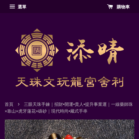
選單
購物車
›
首頁
三眼天珠手鍊｜招財•開運•貴人•提升事業運｜一線藥師珠
×靠山×虎牙蓮花×硃砂｜現代時尚•藏式手串