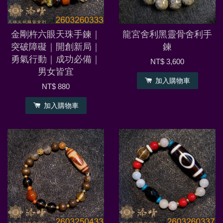
金剛杵六眼天珠手鍊｜
龍宮舍利黑靈骨舍利手
突破障礙｜開創新局｜
鍊
勇氣行動｜成功必備｜
NT$ 3,600
男女皆宜
加入購物車
NT$ 880
加入購物車