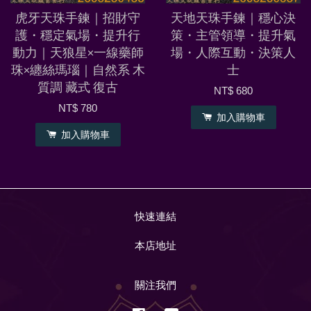
虎牙天珠手鍊｜招財守
天地天珠手鍊｜穩心決
護・穩定氣場・提升行
策・主管領導・提升氣
動力｜天狼星×一線藥師
場・人際互動・決策人
珠×纏絲瑪瑙｜自然系 木
士
質調 藏式 復古
NT$ 680
NT$ 780
加入購物車
加入購物車
快速連結
本店地址
關注我們