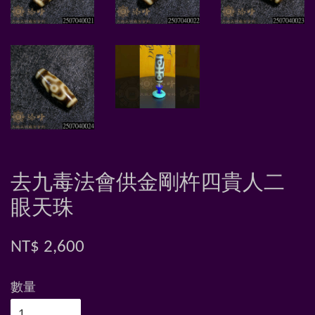
去九毒法會供金剛杵四貴人二
眼天珠
NT$ 2,600
數量