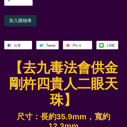
加入購物車
分享
Tweet
Pin it
LINE
【去九毒法會供金
剛杵四貴人二眼天
珠】
尺寸：長約35.9mm，寬約
12.3mm