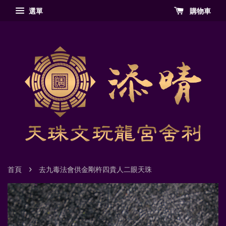
選單
購物車
›
首頁
去九毒法會供金剛杵四貴人二眼天珠