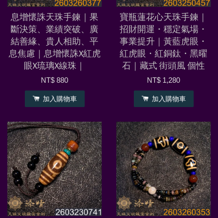
息增懷誅天珠手鍊｜果
寶瓶蓮花心天珠手鍊｜
斷決策、業績突破、廣
招財開運・穩定氣場・
結善緣、貴人相助、平
事業提升｜黃藍虎眼・
息焦慮｜息增懷誅X紅虎
紅虎眼・紅銅鈦・黑曜
眼X琉璃X線珠｜
石｜藏式 街頭風 個性
NT$ 880
NT$ 1,280
加入購物車
加入購物車