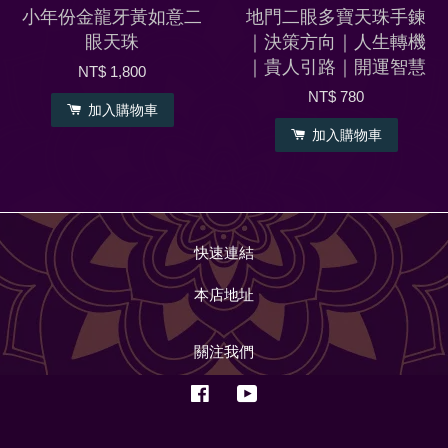
小年份金龍牙黃如意二
地門二眼多寶天珠手鍊
眼天珠
｜決策方向｜人生轉機
｜貴人引路｜開運智慧
NT$ 1,800
NT$ 780
加入購物車
加入購物車
快速連結
本店地址
關注我們
Facebook
YouTube