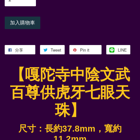
加入購物車
分享
Tweet
Pin it
LINE
【嘎陀寺中陰文武
百尊供虎牙七眼天
珠】
尺寸：長約37.8mm，寬約
11.2mm