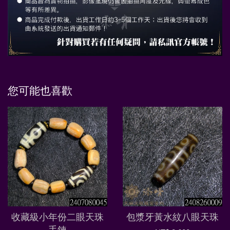
您可能也喜歡
收藏級小年份二眼天珠
包漿牙黃水紋八眼天珠