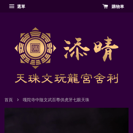
選單
購物車
›
首頁
嘎陀寺中陰文武百尊供虎牙七眼天珠