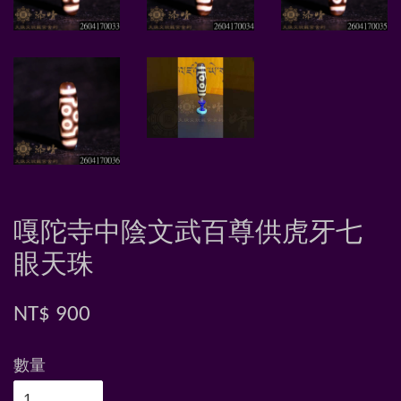
嘎陀寺中陰文武百尊供虎牙七
眼天珠
NT$ 900
數量