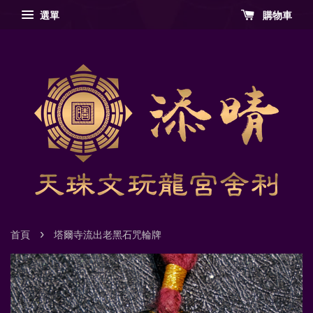
選單
購物車
›
首頁
塔爾寺流出老黑石咒輪牌