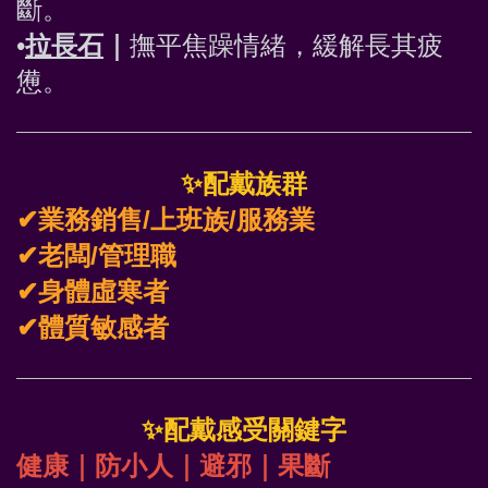
斷。
•
拉長石
｜
撫平焦躁情緒，緩解長其疲
憊。
✨
配戴族群
✔業務銷售/上班族/服務業
✔老闆/管理職
✔身體虛寒者
✔體質敏感者
✨
配戴感受關鍵字
健康｜防小人｜避邪｜果斷