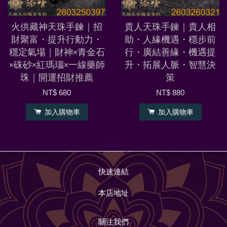
火供藏神天珠手鍊｜招
貴人天珠手鍊｜貴人相
財聚富・提升行動力・
助・人緣機遇・穩步前
穩定氣場｜財神×青金石
行・廣結善緣・機遇提
×硃砂×紅瑪瑙×一線藥師
升・拓展人脈・智慧決
珠｜開運招財推薦
策
NT$ 680
NT$ 880
加入購物車
加入購物車
快速連結
本店地址
關注我們