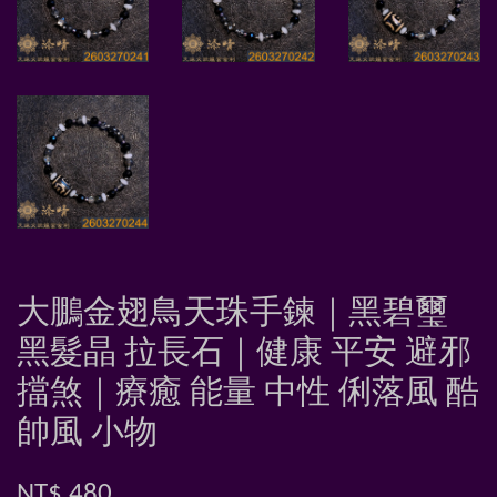
大鵬金翅鳥天珠手鍊｜黑碧璽
黑髮晶 拉長石｜健康 平安 避邪
擋煞｜療癒 能量 中性 俐落風 酷
帥風 小物
NT$ 480