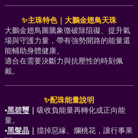
✨
主珠特色｜大鵬金翅鳥天珠
大鵬金翅鳥圖騰象徵破除阻礙、提升氣
場與守護力量，帶有強勢開路的能量還
能輔助身體健康。
適合在需要決斷力與抗壓性的時刻佩
戴。
✨
配珠能量說明
•
黑碧璽
｜
吸收負能量再轉化成正向能
量。
•
黑髮晶
｜
擋掉惡緣、爛桃花，讓行事果