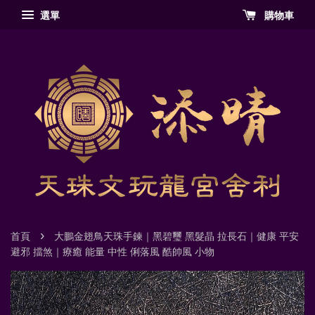
選單
購物車
›
首頁
大鵬金翅鳥天珠手鍊｜黑碧璽 黑髮晶 拉長石｜健康 平安
避邪 擋煞｜療癒 能量 中性 俐落風 酷帥風 小物