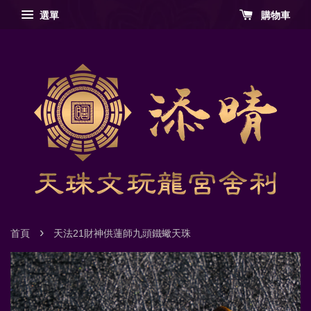
選單
購物車
›
首頁
天法21財神供蓮師九頭鐵蠍天珠