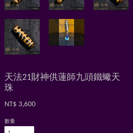
天法21財神供蓮師九頭鐵蠍天
珠
NT$ 3,600
數量