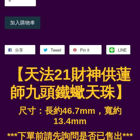
加入購物車
分享
Tweet
Pin it
LINE
【天法21財神供蓮
師九頭鐵蠍天珠】
尺寸：長約46.7mm，寬約
13.4mm
***下單前請先詢問是否已售出***