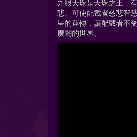
九眼天珠是天珠之王，
悲。可使配戴者慈悲智
星的運轉，讓配戴者不
廣闊的世界。