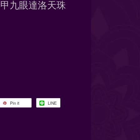
龜甲九眼達洛天珠
Pin it
LINE