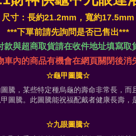
尺寸：長約21.2mm，寬約17.5mm
***下單前請先詢問是否已售出***
付款與超商取貨請在收件地址填寫取
物車內的商品有機會在網頁關閉後消
☆龜甲圖騰☆
的圖騰，某些特定種烏龜的壽命非常長，而
龜甲圖騰。此圖騰能祝福配戴者健康長壽，
。
☆九眼圖騰☆