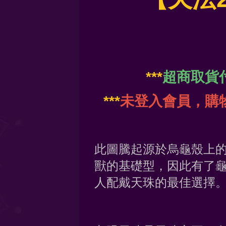
***
超商取貨
***
未登入會員，購
此圖騰起源於烏龜殼上
獸的基礎型，因此有了
人配戴天珠的最佳選擇