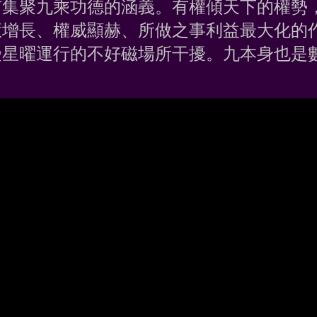
有集聚九乘功德的涵義。有權傾天下的權勢
慧增長、權威顯赫、所做之事利益最大化的
受星曜運行的不好磁場所干擾。九本身也是