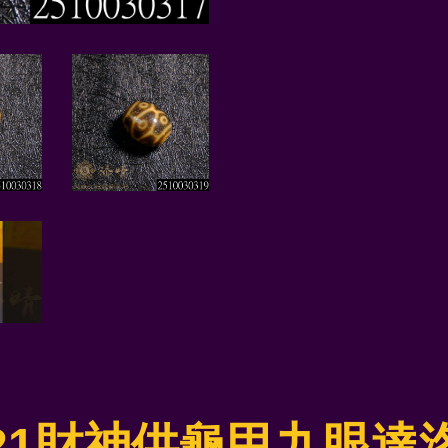
21財神供龜甲九眼達