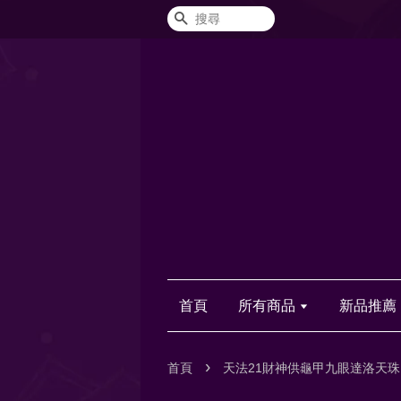
搜尋
首頁
所有商品
新品推薦
›
首頁
天法21財神供龜甲九眼達洛天珠