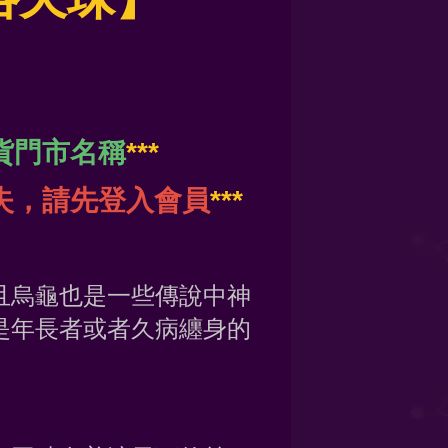
貨門市名稱
***
失，請先登入會員
***
且烏龜也是一些傳說中神
是年長者或者久病纏身的