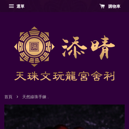
選單
購物車
›
首頁
天然線珠手鍊 .