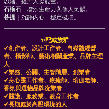
思緒、提升人際能量
。
石榴石
｜增添生命力與個人氣韻
。
菩提
｜沉靜內心、穩定磁場
。
✨
配戴族群
✔創作者、設計工作者、自媒體經營
者、攝影師、藝術相關產業、品牌主理
人
✔業務、公關、主管階層、創業者
✔身心靈工作者、療癒師、瑜伽老師、
香氛與選物品牌從業者 
✔醫護、服務業、教育工作者
✔長期處於高壓環境的人 