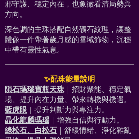
邪守護、穩定內在，也象徵看清局勢與
方向。
深色調的主珠搭配自然礦石紋理，讓整
體像一件帶著歲月感的雪域飾物，沉穩
中帶有靈性氣息。
✨
配珠能量說明
隕石瑪瑙寶瓶天珠
｜招財聚能、穩定氣
場、提升內在力量、帶來轉機與機遇
。
藍虎眼
｜提升判斷力與專注力
。
晶化龍麟瑪瑙
｜增強自信與行動力
。
綠松石、白松石
｜舒緩情緒、淨化雜亂