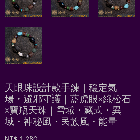
天眼珠設計款手鍊｜穩定氣
場・避邪守護｜藍虎眼×綠松石
×寶瓶天珠｜雪域・藏式・異
域・神秘風・民族風・能量
NT$ 1,280