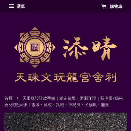
選單
購物車
›
首頁
天眼珠設計款手鍊｜穩定氣場・避邪守護｜藍虎眼×綠松
石×寶瓶天珠｜雪域・藏式・異域・神秘風・民族風・能量