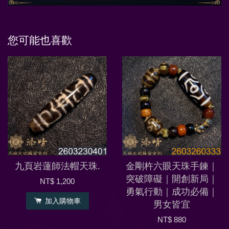
您可能也喜歡
九頁岩蓮師法帽天珠.
金剛杵六眼天珠手鍊｜
突破障礙｜開創新局｜
NT$ 1,200
勇氣行動｜成功必備｜
加入購物車
男女皆宜
NT$ 880