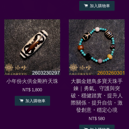
加入購物車
小年份火供金剛杵天珠
大鵬金翅鳥多寶天珠手
鍊｜勇氣、守護與突
NT$ 1,800
破・穩健踏實・提升人
加入購物車
際關係・提升自信・激
發創意・穩定心境
NT$ 580