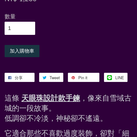
數量
加入購物車
分享
Tweet
Pin it
LINE
這條 
天眼珠設計款手鍊
，像來自雪域古
城的一段故事。
低調卻不冷淡，神秘卻不遙遠。
它適合那些不喜歡過度裝飾，卻對「細