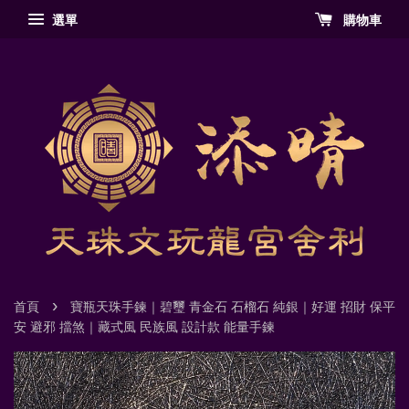
選單
購物車
›
首頁
寶瓶天珠手鍊｜碧璽 青金石 石榴石 純銀｜好運 招財 保平
安 避邪 擋煞｜藏式風 民族風 設計款 能量手鍊