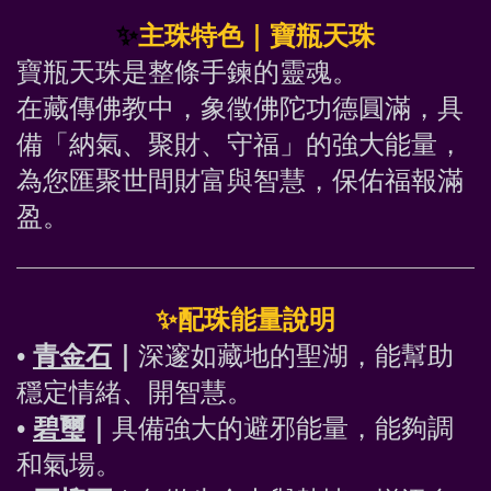
✨
主珠特色｜寶瓶天珠
寶瓶天珠是整條手鍊的靈魂。
在藏傳佛教中，象徵佛陀功德圓滿，具
備「納氣、聚財、守福」的強大能量，
為您匯聚世間財富與智慧，保佑福報滿
盈。
✨
配珠能量說明
• 
青金石
｜
深邃如藏地的聖湖，能幫助
穩定情緒、開智慧。
• 
碧璽
｜
具備強大的避邪能量，能夠調
和氣場。