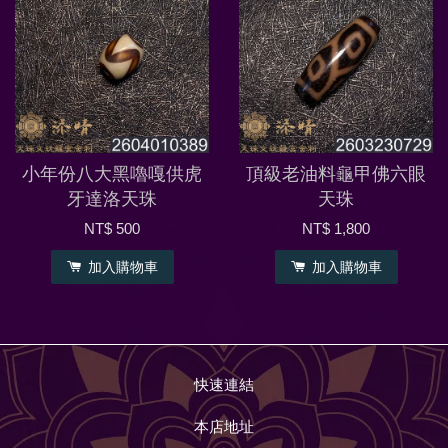
小年份八大黑嚕嘎供虎
頂級老油料龜甲佛六眼
牙達洛天珠
天珠
NT$ 500
NT$ 1,800
加入購物車
加入購物車
快速連結
本店地址