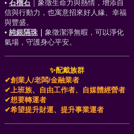
• 
石榴石
｜象徵生命力與熱情，增添自
信與行動力，也寓意招來好人緣、幸福
與豐盛。 
• 
純銀隔珠
｜
象徵潔淨無暇，可以淨化
氣場，守護身心平安。
✨
配戴族群
✔創業人/老闆/金融業者
✔上班族、自由工作者、自媒體經營者
✔想要轉運者
✔希望提升財運、提升事業運者