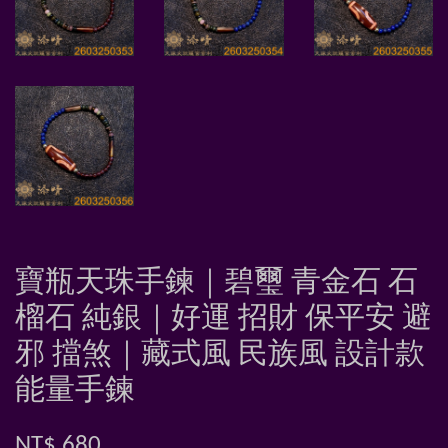
寶瓶天珠手鍊｜碧璽 青金石 石
榴石 純銀｜好運 招財 保平安 避
邪 擋煞｜藏式風 民族風 設計款
能量手鍊
NT$ 680