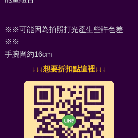
※※可能因為拍照打光產生些許色差
※※
手腕圍約16cm
↓
↓↓想要折扣點這裡
↓↓↓