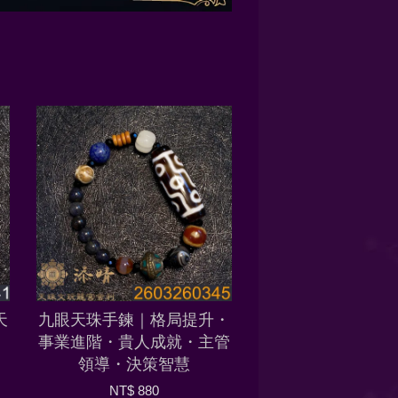
天
九眼天珠手鍊｜格局提升・
事業進階・貴人成就・主管
領導・決策智慧
NT$ 880