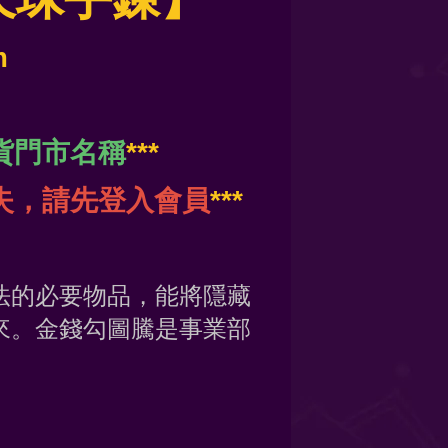
m
貨門市名稱
***
失，請先登入會員
***
法的必要物品，能將隱藏
來。金錢勾圖騰是事業部