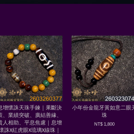
息增懷誅天珠手鍊｜果斷決
小年份金龍牙黃如意二眼
策、業績突破、廣結善緣、
珠
貴人相助、平息焦慮｜息增
NT$ 1,800
懷誅X紅虎眼X琉璃X線珠｜