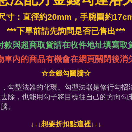
尺寸：直徑約20mm
，手腕圍約17c
***下單前請先詢問是否已售出***
付款與超商取貨請在收件地址填寫取
物車內的商品有機會在網頁關閉後消
☆金錢勾圖騰☆
中，勾型法器的化現。勾型法器是修行勾招
來去除，也能用勾子將目標往自己的方向勾
圖騰。
↓
↓↓想要折扣點這裡
↓↓↓