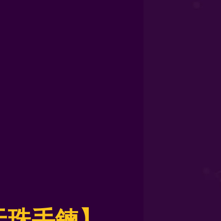
天珠手鍊】