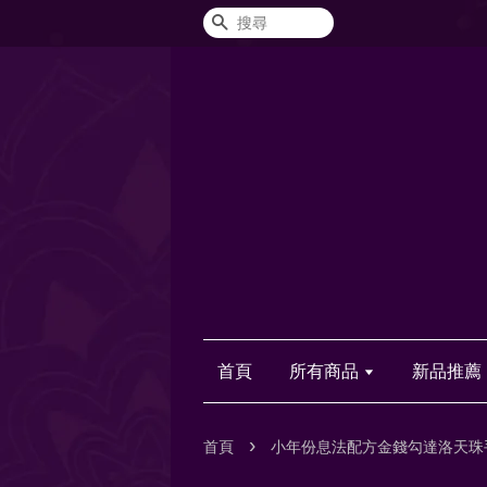
搜尋
首頁
所有商品
新品推薦
›
首頁
小年份息法配方金錢勾達洛天珠