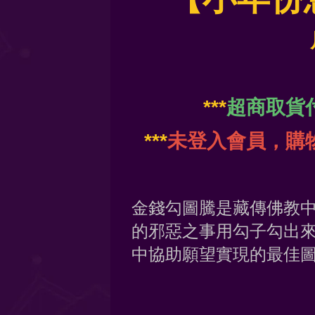
***
超商取貨
***
未登入會員，購
金錢勾圖騰是藏傳佛教
的邪惡之事用勾子勾出
中協助願望實現的最佳