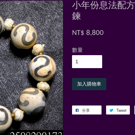
小年份息法配
鍊
NT$ 8,800
數量
加入購物車
分享
Tweet