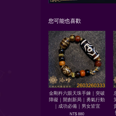
您可能也喜歡
金剛杵六眼天珠手鍊｜突破
障礙｜開創新局｜勇氣行動
｜成功必備｜男女皆宜
NT$ 880