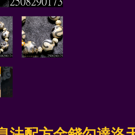
息法配方金錢勾達洛