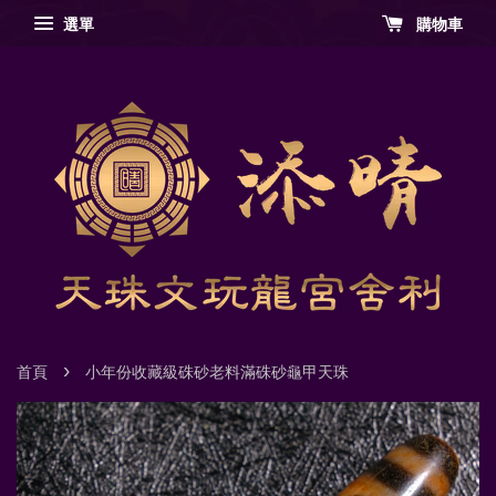
選單
購物車
›
首頁
小年份收藏級硃砂老料滿硃砂龜甲天珠