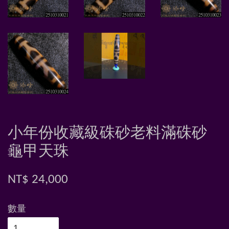
小年份收藏級硃砂老料滿硃砂
龜甲天珠
NT$ 24,000
數量