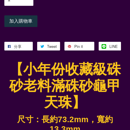
加入購物車
分享
Tweet
Pin it
LINE
【小年份收藏級硃
砂老料滿硃砂龜甲
天珠】
尺寸：長約73.2mm，寬約
13.3mm