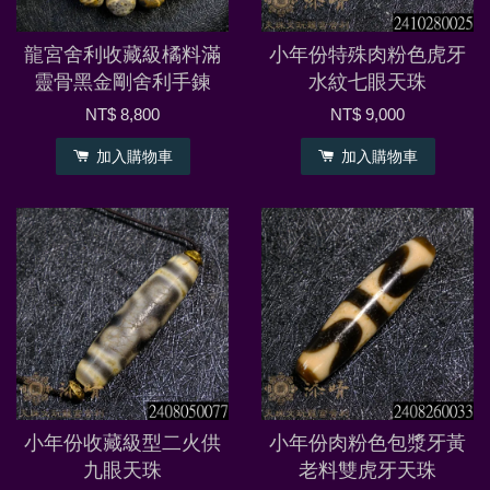
龍宮舍利收藏級橘料滿
小年份特殊肉粉色虎牙
靈骨黑金剛舍利手鍊
水紋七眼天珠
NT$ 8,800
NT$ 9,000
加入購物車
加入購物車
小年份收藏級型二火供
小年份肉粉色包漿牙黃
九眼天珠
老料雙虎牙天珠