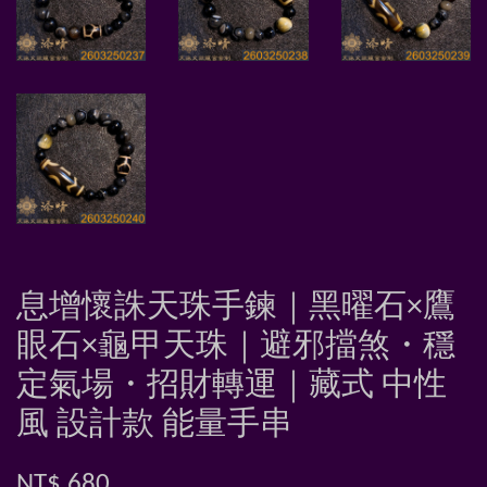
息增懷誅天珠手鍊｜黑曜石×鷹
眼石×龜甲天珠｜避邪擋煞・穩
定氣場・招財轉運｜藏式 中性
風 設計款 能量手串
NT$ 680