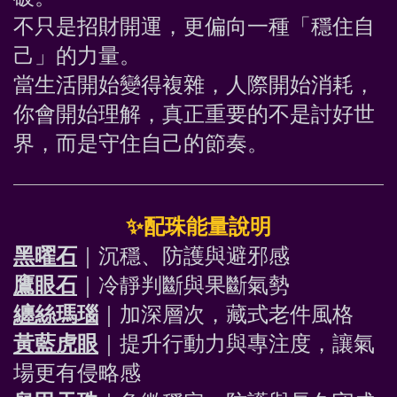
不只是招財開運，更偏向一種「穩住自
己」的力量。
當生活開始變得複雜，人際開始消耗，
你會開始理解，真正重要的不是討好世
界，而是守住自己的節奏。
✨
配珠能量說明
黑曜石
｜沉穩、防護與避邪感
鷹眼石
｜冷靜判斷與果斷氣勢
纏絲瑪瑙
｜加深層次，藏式老件風格
黃藍虎眼
｜提升行動力與專注度，讓氣
場更有侵略感