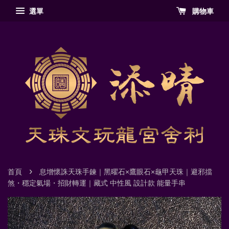
選單
購物車
›
首頁
息增懷誅天珠手鍊｜黑曜石×鷹眼石×龜甲天珠｜避邪擋
煞・穩定氣場・招財轉運｜藏式 中性風 設計款 能量手串