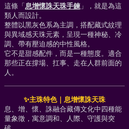
這條「
息增懷誅天珠手鍊
」，就是為這
類人而設計。
整體以黑灰色系為主調，搭配藏式紋理
與異域感天珠元素，呈現一種神秘、冷
調、帶有壓迫感的中性風格。
它不是甜感配件，而是一種態度。適合
那些正在撐場、扛事、走在人群前面的
人。
✨
主珠特色｜息增懷誅天珠
息、增、懷、誅融合藏傳文化中四種能
量象徵，寓意調和、人際、守護與突
破。