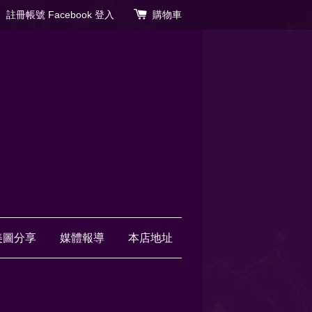
註冊帳號
Facebook 登入
購物車
美圖分享
媒體報導
本店地址