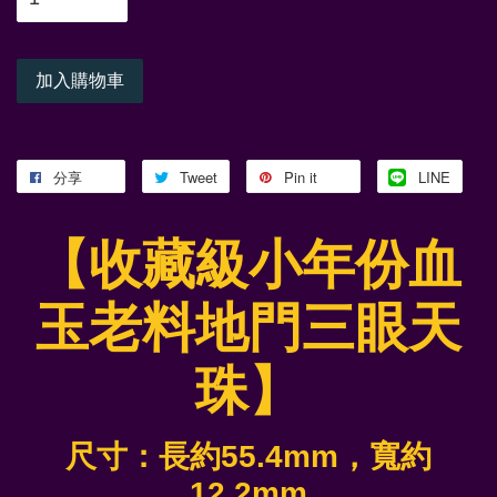
加入購物車
分享
Tweet
Pin it
LINE
【收藏級小年份血
玉老料地門三眼天
珠】
尺寸：長約55.4mm，寬約
12.2mm