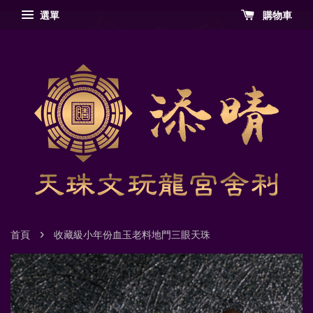
選單
購物車
›
首頁
收藏級小年份血玉老料地門三眼天珠