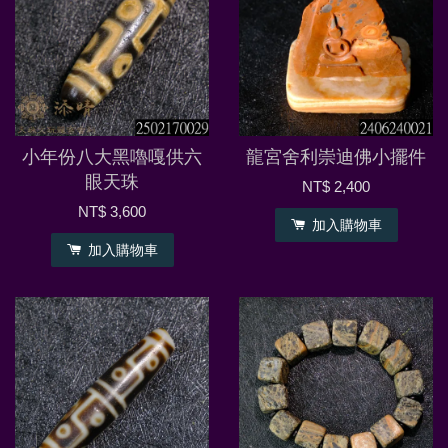
小年份八大黑嚕嘎供六
龍宮舍利崇迪佛小擺件
眼天珠
NT$ 2,400
NT$ 3,600
加入購物車
加入購物車