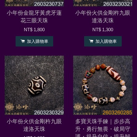
小年份金龍牙黃虎牙蓮
小年份火供金剛杵九眼
花三眼天珠
達洛天珠
NT$ 1,800
NT$ 1,300
加入購物車
加入購物車
小年份火供金剛杵九眼
多寶天珠手鍊｜步步高
達洛天珠
升・勇行無畏・破局守