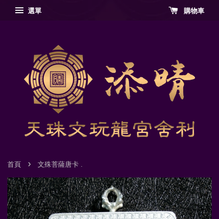
選單
購物車
›
首頁
文殊菩薩唐卡 .