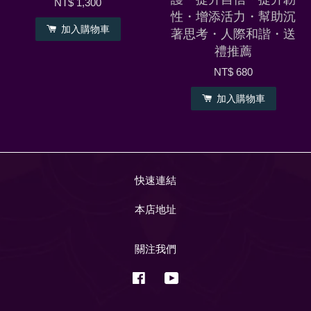
護・提升自信・提升韌
NT$ 1,300
性・增添活力・幫助沉
加入購物車
著思考・人際和諧・送
禮推薦
NT$ 680
加入購物車
快速連結
本店地址
關注我們
Facebook
YouTube