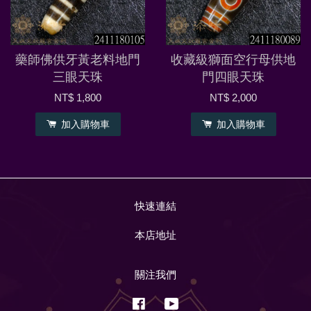
藥師佛供牙黃老料地門
收藏級獅面空行母供地
三眼天珠
門四眼天珠
NT$ 1,800
NT$ 2,000
加入購物車
加入購物車
快速連結
本店地址
關注我們
Facebook
YouTube