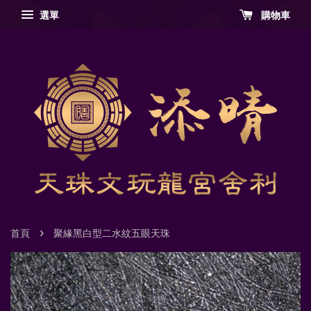
選單
購物車
›
首頁
聚緣黑白型二水紋五眼天珠