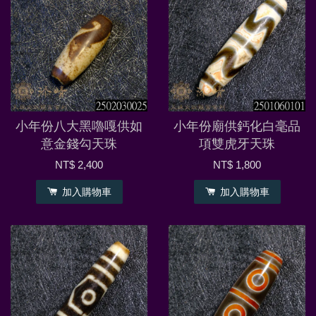
小年份八大黑嚕嘎供如
小年份廟供鈣化白毫品
意金錢勾天珠
項雙虎牙天珠
NT$ 2,400
NT$ 1,800
加入購物車
加入購物車