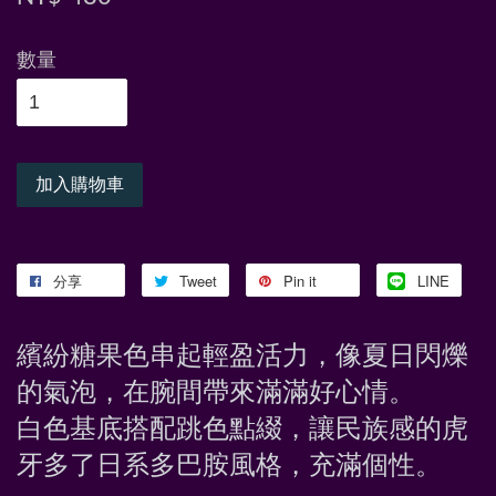
數量
加入購物車
分享
Tweet
Pin it
LINE
繽紛糖果色串起輕盈活力，像夏日閃爍
的氣泡，在腕間帶來滿滿好心情。
白色基底搭配跳色點綴，讓民族感的虎
牙多了日系多巴胺風格，充滿個性。