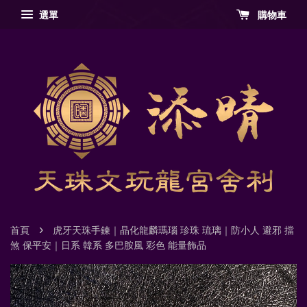
選單
購物車
›
首頁
虎牙天珠手鍊｜晶化龍麟瑪瑙 珍珠 琉璃｜防小人 避邪 擋
煞 保平安｜日系 韓系 多巴胺風 彩色 能量飾品