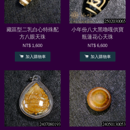
藏區型二乳白心特殊配
小年份八大黑嚕嘎供寶
方八眼天珠
瓶蓮花心天珠
NT$ 1,600
NT$ 6,600
加入購物車
加入購物車