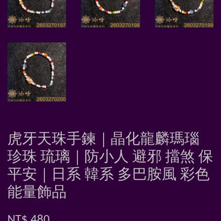
虎牙天珠手鍊｜晶化龍麟瑪瑙
珍珠 琉璃｜防小人 避邪 擋煞 保
平安｜日系 韓系 多巴胺風 彩色
能量飾品
NT$ 480