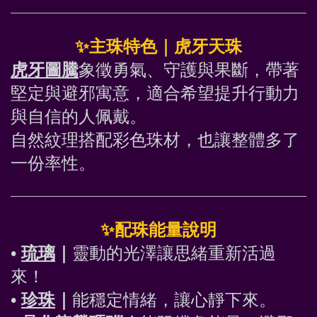
✨
主珠特色｜虎牙天珠
虎牙圖騰
象徵勇氣、守護與果斷，帶著
堅定與避邪寓意，適合希望提升行動力
與自信的人佩戴。
自然紋理搭配彩色珠材，也讓整體多了
一份率性。
✨
配珠能量說明
• 
琉璃
｜
靈動的光澤讓思緒重新活過
來！
• 
珍珠
｜
能穩定情緒，讓心靜下來。