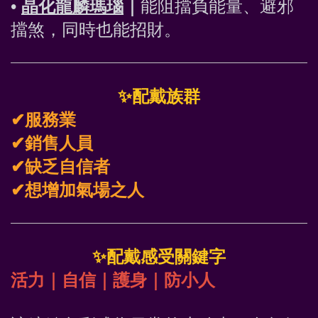
• 
晶化龍麟瑪瑙
｜
能阻擋負能量、避邪
擋煞，同時也能招財。
✨
配戴族群
✔
服務業
✔
銷售人員
✔
缺乏自信者
✔
想增加氣場之人
✨
配戴感受關鍵字
活力｜自信｜護身｜防小人