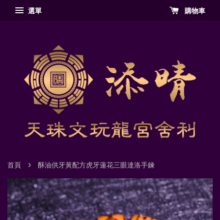
選單
購物車
›
首頁
酥油供牙黃配方虎牙蓮花三眼達洛手鍊