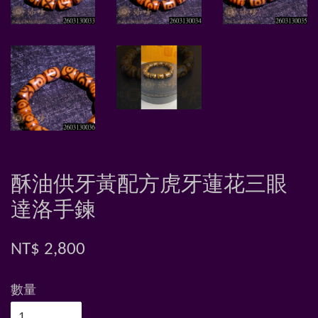
酥油供牙黃配方虎牙蓮花三眼
達洛手鍊
NT$ 2,800
數量