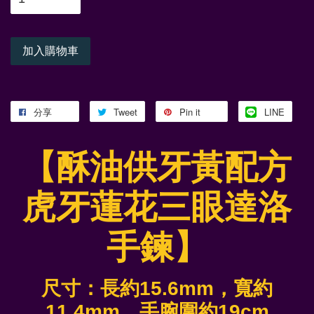
加入購物車
分享
Tweet
Pin it
LINE
【酥油供牙黃配方
虎牙蓮花三眼達洛
手鍊】
尺寸：長約15.6mm，寬約
11.4mm
，手腕圍約19cm