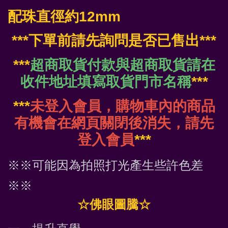
配
珠直徑約12mm
***下單前請先詢問是否已售出***
***
超商取貨付款與超商取貨請在
收件地址填寫取貨門市名稱
***
***
未登入會員，購物車內的商品
有機會在網頁關閉後消失，請先
登入會員
***
※※可能因為拍照打光產生些許色差
※※
☆佛眼圖騰☆