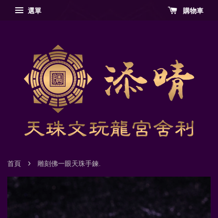
選單
購物車
›
首頁
雕刻佛一眼天珠手鍊.