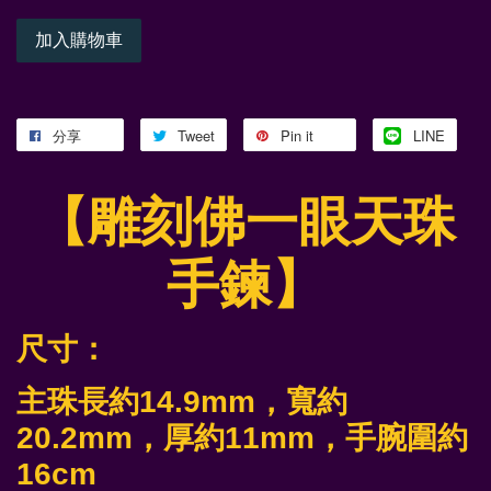
加入購物車
分享
Tweet
Pin it
LINE
【雕刻佛一眼天珠
手鍊】
尺寸：
主珠長約14.9mm，寬約
20.2mm
，厚約11mm
，手腕圍約
16cm