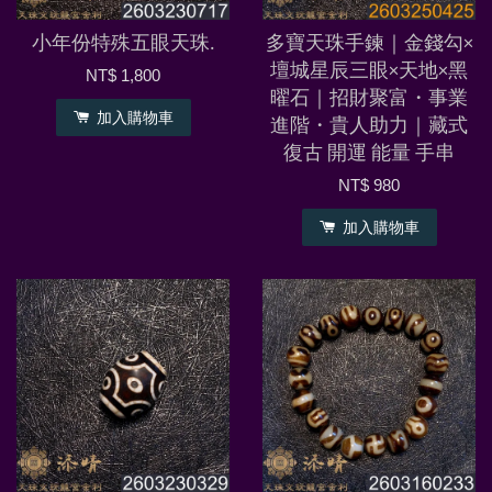
小年份特殊五眼天珠.
多寶天珠手鍊｜金錢勾×
壇城星辰三眼×天地×黑
NT$ 1,800
曜石｜招財聚富・事業
加入購物車
進階・貴人助力｜藏式
復古 開運 能量 手串
NT$ 980
加入購物車