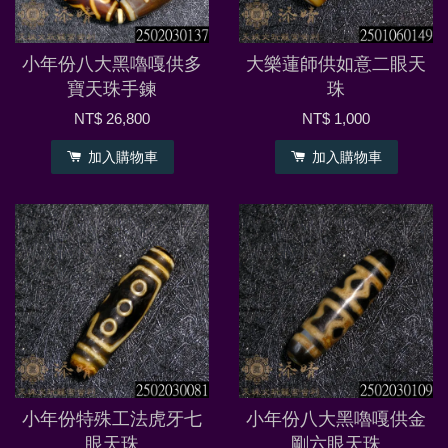
小年份八大黑嚕嘎供多
大樂蓮師供如意二眼天
寶天珠手鍊
珠
NT$ 26,800
NT$ 1,000
加入購物車
加入購物車
小年份特殊工法虎牙七
小年份八大黑嚕嘎供金
眼天珠
剛六眼天珠