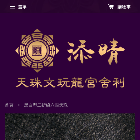
選單
購物車
›
首頁
黑白型二折線六眼天珠