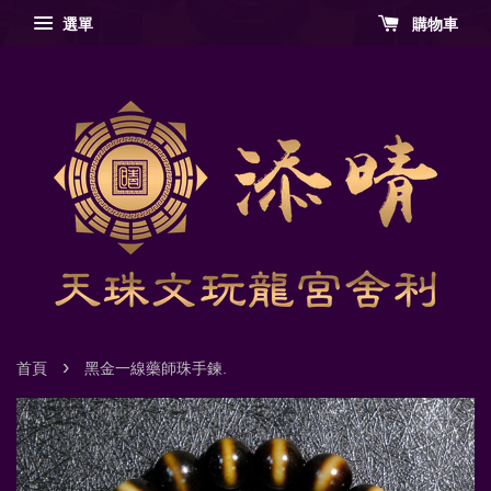
選單
購物車
›
首頁
黑金一線藥師珠手鍊.