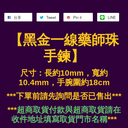
分享
Tweet
Pin it
LINE
【黑金一線藥師珠
手鍊】
尺寸：長約10mm，寬約
10.4mm
，手腕圍約18cm
***下單前請先詢問是否已售出***
***
超商取貨付款與超商取貨請在
收件地址填寫取貨門市名稱
***