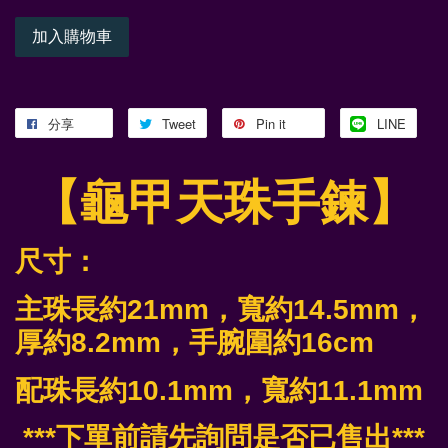
加入購物車
分享
Tweet
Pin it
LINE
【龜甲天珠手鍊】
尺寸：
主珠長約21mm，寬約14.5mm
，
厚約8.2mm
，手腕圍約16cm
配
珠長約10.1mm
，寬
約11.1mm
***下單前請先詢問是否已售出***