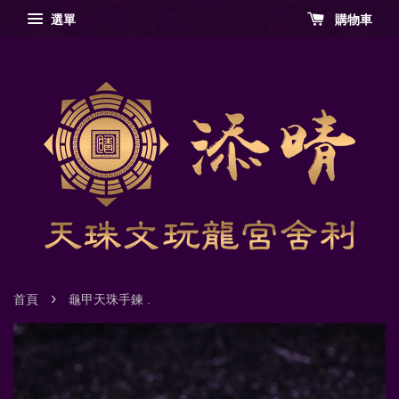
選單
購物車
›
首頁
龜甲天珠手鍊 .