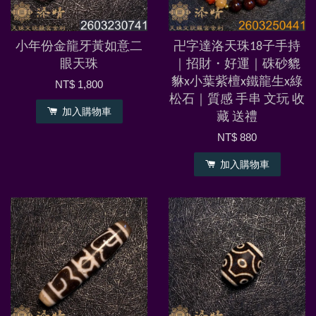
小年份金龍牙黃如意二
卍字達洛天珠18子手持
眼天珠
｜招財・好運｜硃砂貔
貅x小葉紫檀x鐵龍生x綠
NT$ 1,800
松石｜質感 手串 文玩 收
加入購物車
藏 送禮
NT$ 880
加入購物車